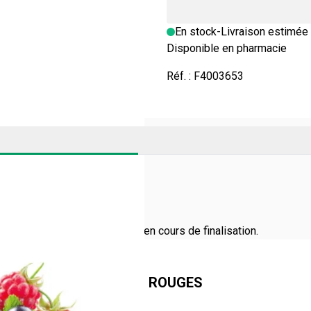
En stock
-
Livraison estimée 
Disponible en pharmacie
Réf. :
F4003653
l’emballage :
onnementales de l’emballage en cours de finalisation.
YTES HYDROP - FRUITS ROUGES