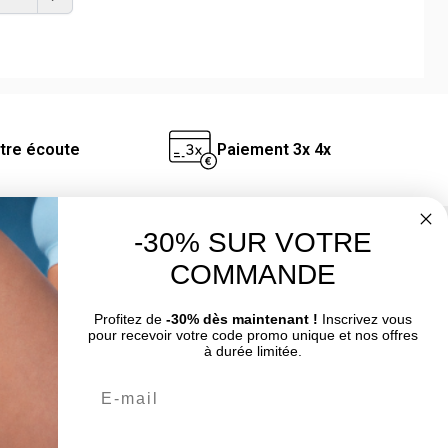
Précédent
otre écoute
Paiement 3x 4x
-30% SUR VOTRE
Un conseil ? Une question ?
COMMANDE
Nous contacter par email
Profitez de
-30% dès maintenant !
Inscrivez vous
pour recevoir votre code promo unique et nos offres
à durée limitée.
Email
Prénom