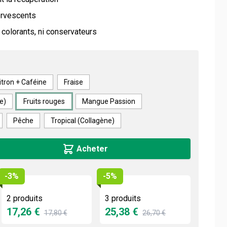
ervescents
colorants, ni conservateurs
itron + Caféine
Fraise
e)
Fruits rouges
Mangue Passion
Pêche
Tropical (Collagène)
Acheter
-3%
-5%
2 produits
3 produits
17,26 €
25,38 €
17,80 €
26,70 €