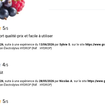
5
/5
rt qualité-prix et facile à utiliser
026
, suite à une expérience du
13/06/2026
par
Sylvie S.
sur le site
https://www.gr
tion Électrolytes HYDROP (Réf. : HYDROP)
4
/5
ût
026
, suite à une expérience du
28/05/2026
par
Nicolas A.
sur le site
https://www.g
tion Électrolytes HYDROP (Réf. : HYDROP)
5
/5