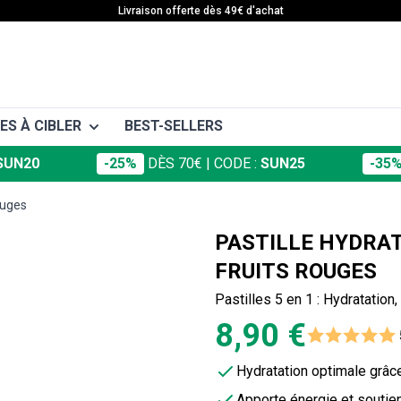
Livraison offerte dès 49€ d'achat
ES À CIBLER
BEST-SELLERS
SUN20
-25%
DÈS 70€
| CODE :
SUN25
-35
ras & Seins
ouges
entre & Hanches
PASTILLE HYDRA
esses
FRUITS ROUGES
ambes
Pastilles 5 en 1 : Hydratation
8,90 €
Hydratation optimale grâc
Apporte énergie et soutien