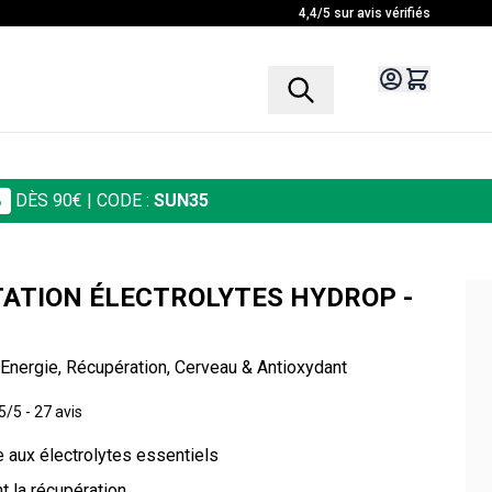
4,4/5 sur avis vérifiés
%
DÈS 90€
| CODE :
SUN35
TATION ÉLECTROLYTES HYDROP -
, Energie, Récupération, Cerveau & Antioxydant
5/5 -
27 avis
e aux électrolytes essentiels
t la récupération