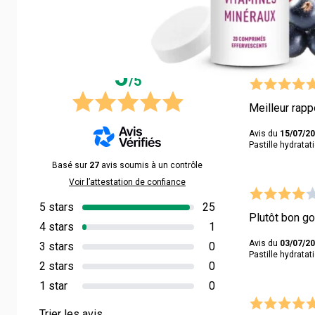
5/5 -
27 avis
Review list
5
/5
Meilleur rappo
Avis du
15/07/2
Pastille hydrata
Basé sur
27
avis soumis à un contrôle
Voir l’attestation de confiance
5 stars
25
Plutôt bon go
4 stars
1
Avis du
03/07/2
3 stars
0
Pastille hydrata
2 stars
0
1 star
0
Trier les avis