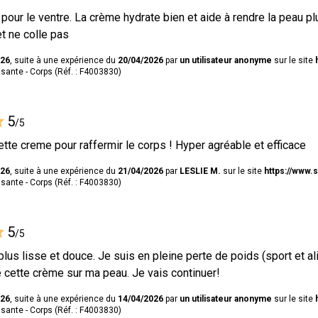
our le ventre. La crème hydrate bien et aide à rendre la peau plu
et ne colle pas
026
, suite à une expérience du
20/04/2026
par
un utilisateur anonyme
sur le site
ante - Corps (Réf. : F4003830)
5
/5
cette creme pour raffermir le corps ! Hyper agréable et efficace
026
, suite à une expérience du
21/04/2026
par
LESLIE M.
sur le site
https://www.
ante - Corps (Réf. : F4003830)
5
/5
lus lisse et douce. Je suis en pleine perte de poids (sport et al
e cette crème sur ma peau. Je vais continuer!
026
, suite à une expérience du
14/04/2026
par
un utilisateur anonyme
sur le site
ante - Corps (Réf. : F4003830)