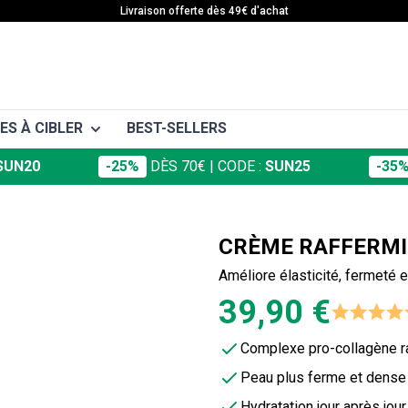
Livraison offerte dès 49€ d'achat
ES À CIBLER
BEST-SELLERS
SUN20
-25%
DÈS 70€
| CODE :
SUN25
-35
ras & Seins
entre & Hanches
CRÈME RAFFERMI
esses
Améliore élasticité, fermeté e
ambes
39,90 €
Complexe pro-collagène r
Peau plus ferme et dense
Hydratation jour après jour