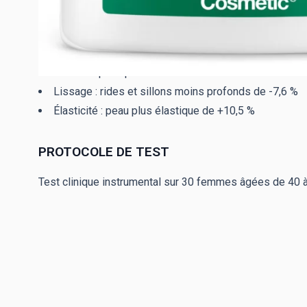
RÉSULTATS CLINIQUES
Complexe pro-collagène qui stimule le collagène pour un
*Résultats visibles à partir de 4 semaines d’application
Densité : peau plus dense de +11 %
Lissage : rides et sillons moins profonds de -7,6 %
Élasticité : peau plus élastique de +10,5 %
PROTOCOLE DE TEST
Test clinique instrumental sur 30 femmes âgées de 40 à 6