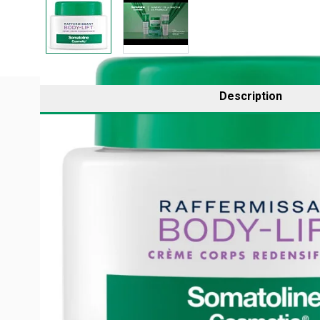
Description
Un soin raffermissant spécialement formulé pour
une p
Grâce à son
complexe pro-collagène
, cette crème sti
visibles :
la peau est sublimée, intensément hydratée
Parfum agréable et addictif de grenade
Absorption rapide et ne colle pas aux vêtements
Pot de 300ml
Déconseillé aux femmes enceintes et allaitantes (s