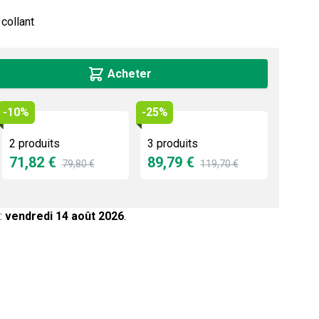
 collant
Acheter
-10%
-25%
2 produits
3 produits
71,82 €
89,79 €
79,80 €
119,70 €
:
vendredi 14 août 2026
.