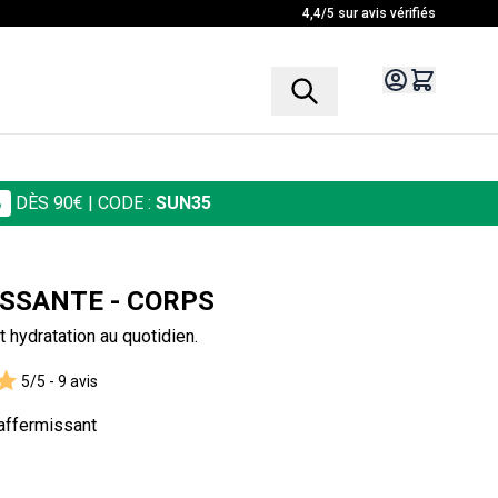
4,4/5 sur avis vérifiés
%
DÈS 90€
| CODE :
SUN35
SSANTE - CORPS
t hydratation au quotidien.
5/5 -
9 avis
affermissant