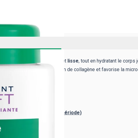
eau visiblement plus jeune
et
lisse
, tout en hydratant le corps j
mule efficacement la production de collagène et favorise la microc
, et plus ferme !
oin non testé durant cette période)