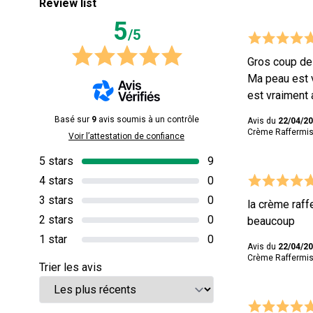
Review list
5
/5
Gros coup de 
Ma peau est v
est vraiment 
Basé sur
9
avis soumis à un contrôle
Avis du
22/04/2
Crème Raffermiss
Voir l’attestation de confiance
5 stars
9
4 stars
0
3 stars
0
la crème raff
2 stars
0
beaucoup
1 star
0
Avis du
22/04/2
Crème Raffermiss
Trier les avis