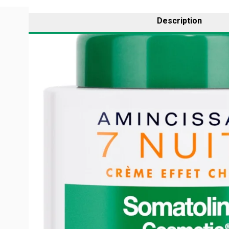
Description
Pour un traitement d'attaque à appliquer le soir avec des
La nuit est synonyme de
régénération
. La position all
Grâce à sa texture riche au beurre de karité, la crème es
Durée : 7 nuits, une efficacité doublée en 1 mois
Formule à 90% d'origine naturelle
Pot de 400ml
Déconseillé aux femmes enceintes et allaitantes (soin n
RÉSULTATS CLINIQUES
Résultats dès la première semaine :
Agit sur la graisse localisée et les liquides en excès
En prolongeant le traitement, l’efficacité amincissant