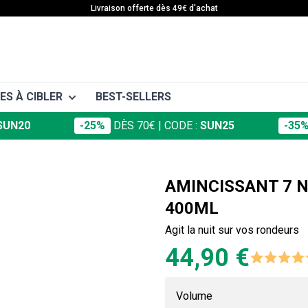
Livraison offerte dès 49€ d'achat
ES À CIBLER
BEST-SELLERS
SUN20
-25%
DÈS 70€
| CODE :
SUN25
-35
ras & Seins
entre & Hanches
AMINCISSANT 7 N
esses
400ML
ambes
Agit la nuit sur vos rondeurs
44,90 €
Volume