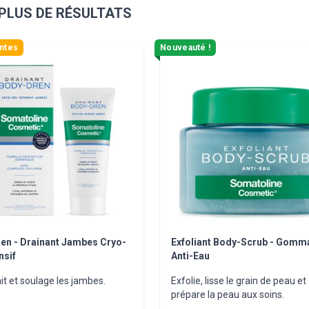
PLUS DE RÉSULTATS
sible using the tab key. You can skip the carousel or go straight
ntes
Nouveauté !
en - Drainant Jambes Cryo-
Exfoliant Body-Scrub - Gomm
nsif
Anti-Eau
it et soulage les jambes.
Exfolie, lisse le grain de peau et
prépare la peau aux soins.