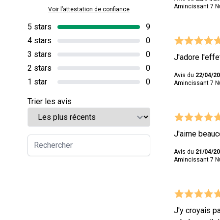
Amincissant 7 Nui
Voir l’attestation de confiance
5 stars
9
4 stars
0
3 stars
0
J'adore l'eff
2 stars
0
Avis du
22/04/2
1 star
0
Amincissant 7 Nui
Trier les avis
J'aime beauco
Avis du
21/04/2
Amincissant 7 Nui
J'y croyais p