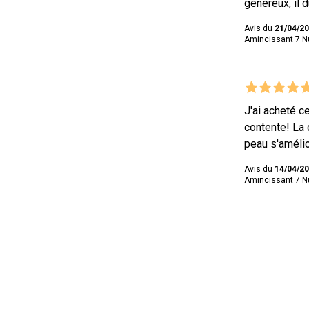
généreux, il 
Avis du
21/04/2
Amincissant 7 Nui
J'ai acheté ce
contente! La 
peau s'améli
Avis du
14/04/2
Amincissant 7 Nui