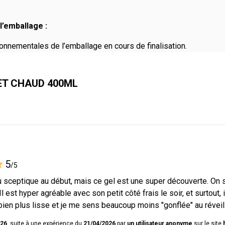
l’emballage :
onnementales de l’emballage en cours de finalisation.
FET CHAUD 400ML
5
/5
u sceptique au début, mais ce gel est une super découverte. On s
Il est hyper agréable avec son petit côté frais le soir, et surtout,
ien plus lisse et je me sens beaucoup moins "gonflée" au réveil
026
, suite à une expérience du
21/04/2026
par
un utilisateur anonyme
sur le site