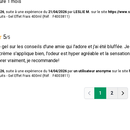
dure 1 mois
026
, suite à une expérience du
21/04/2026
par
LESLIE M.
sur le site
https://www.
ts - Gel Effet Frais 400ml (Réf. : F4003811)
5
/5
 gel sur les conseils d'une amie qui l'adore et j'ai été bluffée. Je
crème s'applique bien, l'odeur est hyper agréable et la sensation
orer vraiment, je recommande!
026
, suite à une expérience du
14/04/2026
par
un utilisateur anonyme
sur le site
ts - Gel Effet Frais 400ml (Réf. : F4003811)
1
2
Précédent
Préc