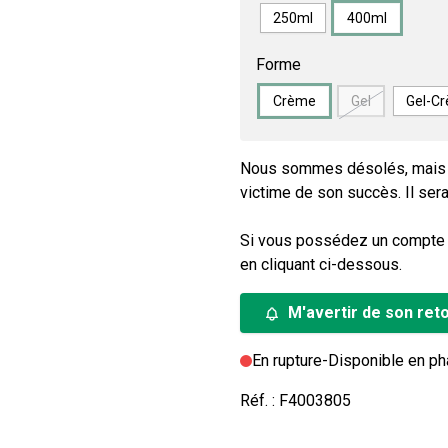
250ml
400ml
Forme
Crème
Gel
Gel-C
Nous sommes désolés, mais l
victime de son succès. Il sera
Si vous possédez un compte cl
en cliquant ci-dessous.
M'avertir de son ret
En rupture
-
Disponible en p
Réf. :
F4003805