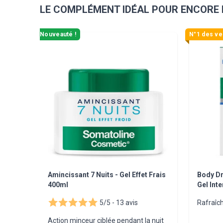
LE COMPLÉMENT IDÉAL POUR ENCORE 
Navigating through the elements of the carousel is pos
Press to skip carousel
Nouveauté !
N°1 des ve
Amincissant 7 Nuits - Gel Effet Frais
Body Dr
400ml
Gel Inte
5/5 -
13 avis
Rafraîch
Action minceur ciblée pendant la nuit