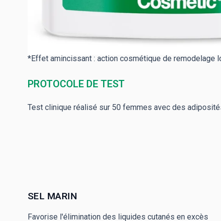
-1,5 cm de circonférence au niveau des genoux en 28
Réduction des adiposités sur les hanches et cuisses 
Réduction de l’œdème cutané sur les hanches et cuis
Réactivation de la microcirculation à 80 % en 7 nuits.
*Effet amincissant : action cosmétique de remodelage lor
PROTOCOLE DE TEST
Test clinique réalisé sur 50 femmes avec des adiposités
SEL MARIN
Favorise l'élimination des liquides cutanés en excès