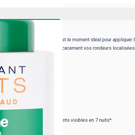
 résultats rapides.
ongée facilitant le drainage, c'est le moment idéal pour appliquer l
t facile à appliquer et cible efficacement vos rondeurs localisées
on testé durant cette période)
, avec des résultats amincissants visibles en 7 nuits*.
e double en 1 mois.