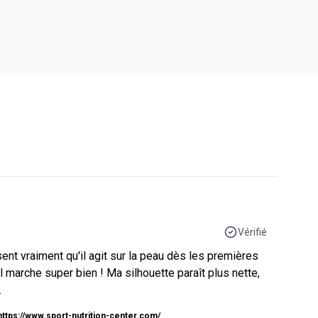
Vérifié
ent vraiment qu'il agit sur la peau dès les premières
 il marche super bien ! Ma silhouette paraît plus nette,
.
https://www.sport-nutrition-center.com/