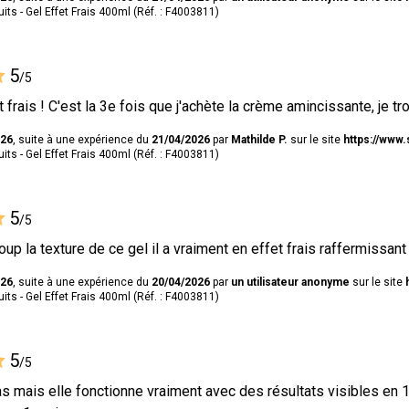
ts - Gel Effet Frais 400ml (Réf. : F4003811)
5
/5
et frais ! C'est la 3e fois que j'achète la crème amincissante, je
026
, suite à une expérience du
21/04/2026
par
Mathilde P.
sur le site
https://www.
ts - Gel Effet Frais 400ml (Réf. : F4003811)
5
/5
up la texture de ce gel il a vraiment en effet frais raffermissant
026
, suite à une expérience du
20/04/2026
par
un utilisateur anonyme
sur le site
ts - Gel Effet Frais 400ml (Réf. : F4003811)
5
/5
as mais elle fonctionne vraiment avec des résultats visibles en 1 